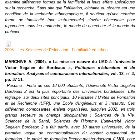
examine différentes formes de la familiarité et leurs effets spécifiques
sur la recherche. Sans dire que l’affiliation, lointaine ou récente est une
condition de la recherche ethnographique, il soutient qu’une certaine
forme de familiarité (non instrumentale) s’avère nécessaire pour
rapprocher, sans les confondre, le monde du chercheur et le monde du
praticien.
2005 - Les Sciences de l'éducation - Familiarité en ethno
MARCHIVE A. (2004). « La mise en oeuvre du LMD à l’université
Victor Segalen de Bordeaux »,
Politiques d'éducation et de
formation. Analyses et comparaisons internationales
, vol. 12, n° 3,
pp. 37-51.
Résumé :
Forte de ses 18 000 étudiants, l’Université Victor Segalen
Bordeaux 2 est la plus importante des universités bordelaises. Elle
regroupe, sur deux sites principaux, 10 Facultés / Unités de Formation
et de Recherche (UFR), une Ecole d'Ingénieurs et 3 Instituts. Ces
différentes composantes étaient organisées, jusqu’en 2002, en trois
grands secteurs ou champs disciplinaires : Sciences de la Vie,
Sciences de la Santé, Sciences de l’Homme. L’université Victor
Segalen Bordeaux 2 a fait partie, avec 10 autres universités, de la
première vague de contractualisation du contrat quadriennal de
formation ; le projet de formation licence-master-doctorat (LMD), pour